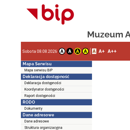
Muzeum Ar
A
A+
A++
A
A
A
A
Sobota 08.08.2026
Mapa Serwisu
Mapa serwisu BIP
Deklaracja dostępność
Deklaracja dostępności
Koordynator dostępności
Raport dostępności
RODO
Dokumenty
Dane adresowe
Dane adresowe
Struktura organizacyjna