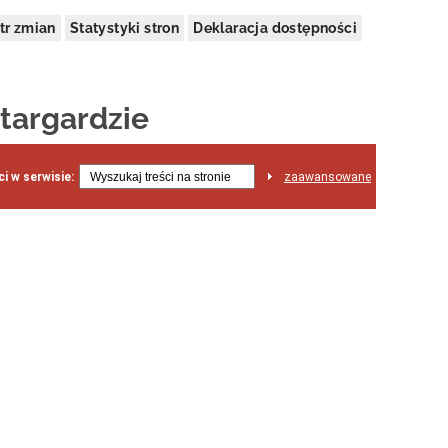
tr zmian
Statystyki stron
Deklaracja dostępności
targardzie
i w serwisie:
zaawansowane